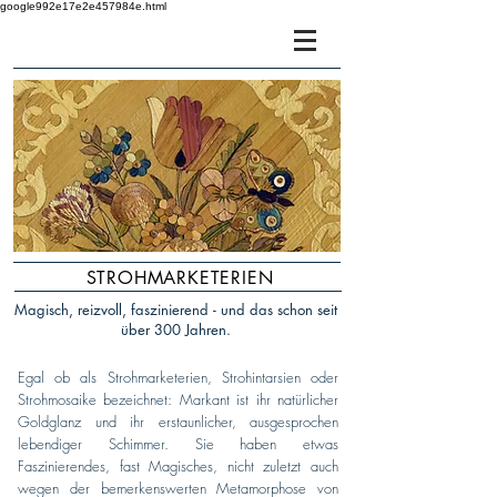
google992e17e2e457984e.html
Strohmarketerien
Restaurierung | Fertigung
STROHMARKETERIEN
Magisch, reizvoll, faszinierend - und das schon seit
über 300 Jahren.
Egal ob als Strohmarketerien, Strohintarsien oder
Strohmosaike bezeichnet: Markant ist ihr natürlicher
Goldglanz und ihr erstaunlicher, ausgesprochen
lebendiger Schimmer. Sie haben etwas
Faszinierendes, fast Magisches, nicht zuletzt auch
wegen der bemerkenswerten Metamorphose von