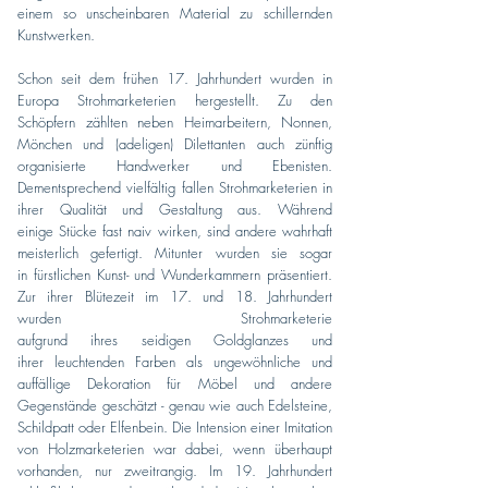
einem so unscheinbaren Material zu schillernden
Kunstwerken.
Schon seit dem frühen 17. Jahrhundert wurden in
Europa Strohmarketerien hergestellt. Zu den
Schöpfern zählten neben Heimarbeitern, Nonnen,
Mönchen und (adeligen) Dilettanten auch zünftig
organisierte Handwerker und Ebenisten.
Dementsprechend vielfältig fallen Strohmarketerien in
ihrer Qualität und Gestaltung aus. Während
einige Stücke fast naiv wirken, sind andere wahrhaft
meisterlich gefertigt. Mitunter wurden sie sogar
in fürstlichen Kunst- und Wunderkammern präsentiert.
Zur ihrer Blütezeit im 17. und 18. Jahrhundert
wurden Strohmarketerie
aufgrund ihres seidigen Goldglanzes und
ihrer leuchtenden Farben als ungewöhnliche und
auffällige Dekoration für Möbel und andere
Gegenstände geschätzt - genau wie auch Edelsteine,
Schildpatt oder Elfenbein. Die Intension einer Imitation
von Holzmarketerien war dabei, wenn überhaupt
vorhanden, nur zweitrangig. Im 19. Jahrhundert