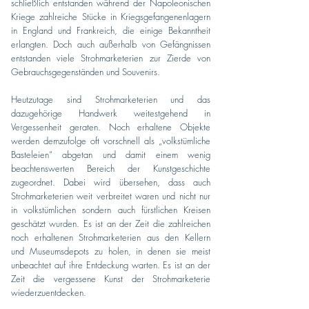
schließlich entstanden während der Napoleonischen
Kriege zahlreiche Stücke in Kriegsgefangenenlagern
in England und Frankreich, die einige Bekanntheit
erlangten. Doch auch außerhalb von Gefängnissen
entstanden viele Strohmarketerien zur Zierde von
Gebrauchsgegenständen und Souvenirs.
Heutzutage sind Strohmarketerien und das
dazugehörige Handwerk weitestgehend in
Vergessenheit geraten. Noch erhaltene Objekte
werden demzufolge oft vorschnell als „volkstümliche
Basteleien“ abgetan und damit einem wenig
beachtenswerten Bereich der Kunstgeschichte
zugeordnet. Dabei wird übersehen, dass auch
Strohmarketerien weit verbreitet waren und nicht nur
in volkstümlichen sondern auch fürstlichen Kreisen
geschätzt wurden. Es ist an der Zeit die zahlreichen
noch erhaltenen Strohmarketerien aus den Kellern
und Museumsdepots zu holen, in denen sie meist
unbeachtet auf ihre Entdeckung warten. Es ist an der
Zeit die vergessene Kunst der Strohmarketerie
wiederzuentdecken.